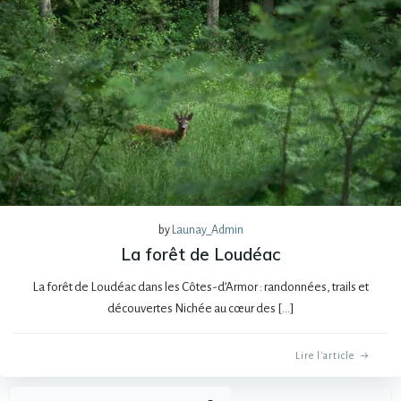
by
Launay_Admin
La forêt de Loudéac
La forêt de Loudéac dans les Côtes-d’Armor : randonnées, trails et
découvertes Nichée au cœur des […]
Lire l'article
Recher