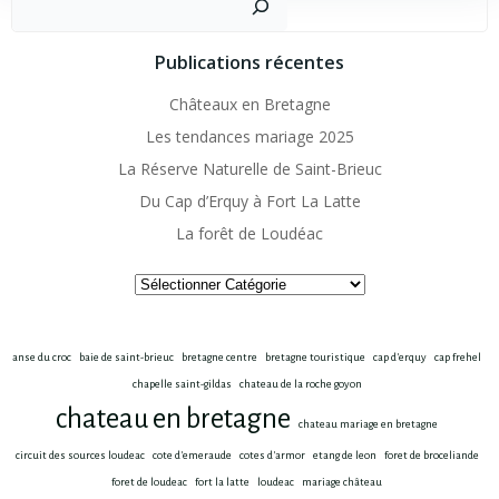
Publications récentes
Châteaux en Bretagne
Les tendances mariage 2025
La Réserve Naturelle de Saint-Brieuc
Du Cap d’Erquy à Fort La Latte
La forêt de Loudéac
Catégories
anse du croc
baie de saint-brieuc
bretagne centre
bretagne touristique
cap d'erquy
cap frehel
chapelle saint-gildas
chateau de la roche goyon
chateau en bretagne
chateau mariage en bretagne
circuit des sources loudeac
cote d'emeraude
cotes d'armor
etang de leon
foret de broceliande
foret de loudeac
fort la latte
loudeac
mariage château