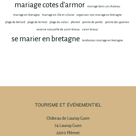
mariage cotes d'armor
mariage dans un chateau
mariage en bretagne
mariage en ille et vilaine
organiser son mariage en bretagne
plage de beliard
plage de lermot
plage du valais
plemet
pointe de pordic
pointe des guettes
reserve naturelle de saint-brieuc
saint-brieuc
se marier en bretagne
tendances mariage en bretagne
TOURISME ET ÉVÉNEMENTIEL
Château de Launay Guen
74 Launay Guen
22210 Plémet