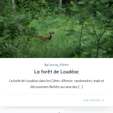
by
Launay_Admin
La forêt de Loudéac
La forêt de Loudéac dans les Côtes-d’Armor : randonnées, trails et
découvertes Nichée au cœur des […]
Lire l'article
Recher