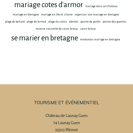
mariage cotes d'armor
mariage dans un chateau
mariage en bretagne
mariage en ille et vilaine
organiser son mariage en bretagne
plage de beliard
plage de lermot
plage du valais
plemet
pointe de pordic
pointe des guettes
reserve naturelle de saint-brieuc
saint-brieuc
se marier en bretagne
tendances mariage en bretagne
TOURISME ET ÉVÉNEMENTIEL
Château de Launay Guen
74 Launay Guen
22210 Plémet