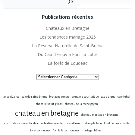
Publications récentes
Châteaux en Bretagne
Les tendances mariage 2025
La Réserve Naturelle de Saint-Brieuc
Du Cap d’Erquy à Fort La Latte
La forêt de Loudéac
Catégories
anse du croc
baie de saint-brieuc
bretagne centre
bretagne touristique
cap d'erquy
cap frehel
chapelle saint-gildas
chateau de la roche goyon
chateau en bretagne
chateau mariage en bretagne
circuit des sources loudeac
cote d'emeraude
cotes d'armor
etang de leon
foret de broceliande
foret de loudeac
fort la latte
loudeac
mariage château