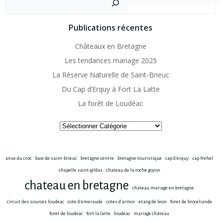
Publications récentes
Châteaux en Bretagne
Les tendances mariage 2025
La Réserve Naturelle de Saint-Brieuc
Du Cap d’Erquy à Fort La Latte
La forêt de Loudéac
Catégories
anse du croc
baie de saint-brieuc
bretagne centre
bretagne touristique
cap d'erquy
cap frehel
chapelle saint-gildas
chateau de la roche goyon
chateau en bretagne
chateau mariage en bretagne
circuit des sources loudeac
cote d'emeraude
cotes d'armor
etang de leon
foret de broceliande
foret de loudeac
fort la latte
loudeac
mariage château