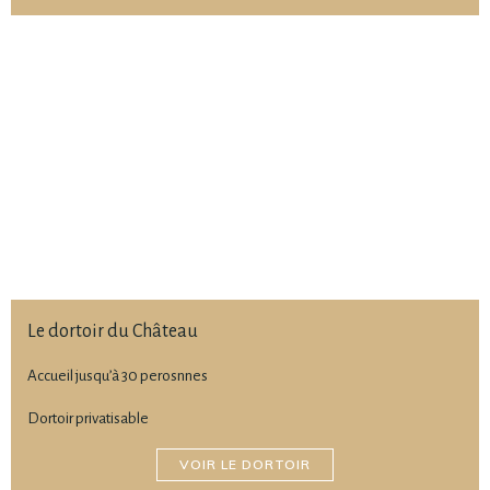
Le dortoir du Château
Accueil jusqu’à 30 perosnnes
Dortoir privatisable
VOIR LE DORTOIR