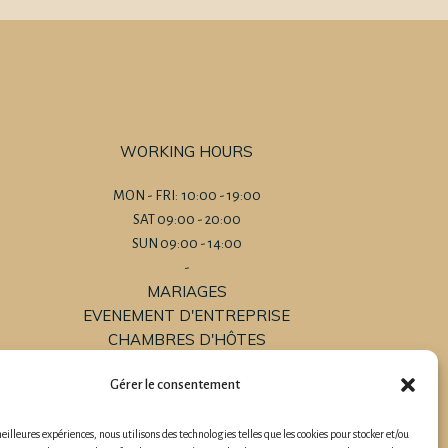
WORKING HOURS
MON - FRI: 10:00 - 19:00
SAT 09:00 - 20:00
SUN 09:00 - 14:00
-
MARIAGES
EVENEMENT D'ENTREPRISE
CHAMBRES D'HÔTES
GÎTES
Gérer le consentement
GÎTES DE GROUPE
meilleures expériences, nous utilisons des technologies telles que les cookies pour stocker et/ou