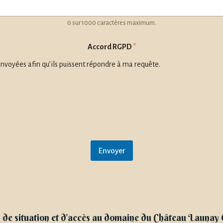
0 sur 1000 caractères maximum.
d
Accord RGPD
*
e
m
envoyées afin qu’ils puissent répondre à ma requête.
a
n
d
e
d
e
m
a
n
Envoyer
d
e
R
G
P
D
 de situation et d’accès au domaine du Château Launay