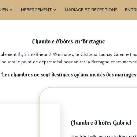
GUEN
HÉBERGEMENT
MARIAGE ET RÉCEPTIONS
ENTR
Chambre d’hôtes en Bretagne
lement 1h, Saint-Brieuc à 45 minutes, le Château Launay Guen est au 
sera le point de départ idéal pour visiter la Bretagne et ses merveill
Les chambres ne sont destinées qu’aux invités des mariages
Chambre d’hôtes Gabriel
Une très belle vue sur le Parc du 