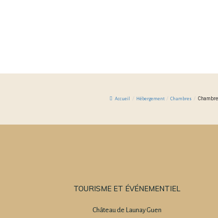
/
/
/
Chambre 
Accueil
Hébergement
Chambres
TOURISME ET ÉVÉNEMENTIEL
Château de Launay Guen