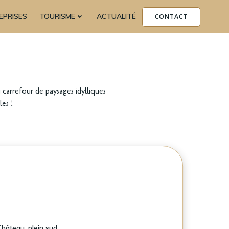
EPRISES
TOURISME
ACTUALITÉ
CONTACT
carrefour de paysages idylliques
es !
Château, plein sud.