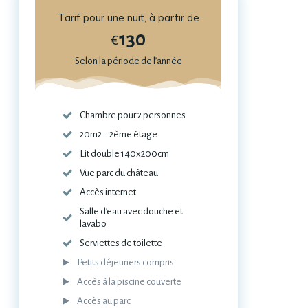
Tarif pour une nuit, à partir de
130
€
Selon la période de l’année
Chambre pour 2 personnes
20m2 – 2ème étage
Lit double 140x200cm
Vue parc du château
Accès internet
Salle d’eau avec douche et
lavabo
Serviettes de toilette
Petits déjeuners compris
Accès à la piscine couverte
Accès au parc