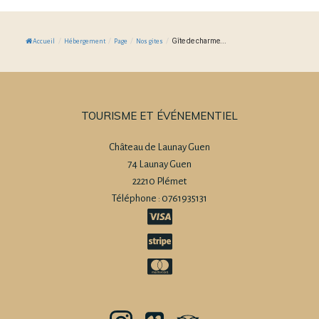
/
/
/
/
Gîte de charme...
Accueil
Hébergement
Page
Nos gites
TOURISME ET ÉVÉNEMENTIEL
Château de Launay Guen
74 Launay Guen
22210 Plémet
Téléphone : 0761935131