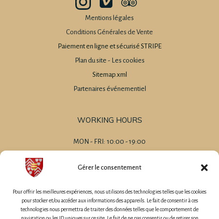
Mentions légales
Conditions Générales de Vente
Paiement en ligne et sécurisé STRIPE
Plan du site
-
Les cookies
Sitemap.xml
Partenaires événementiel
WORKING HOURS
MON - FRI: 10:00 - 19:00
SAT 09:00 - 20:00
SUN 09:00 - 14:00
Gérer le consentement
-
MARIAGES
Pour offrir les meilleures expériences, nous utilisons des technologies telles que les cookies
EVENEMENT D'ENTREPRISE
pour stocker et/ou accéder aux informations des appareils. Le fait de consentir à ces
technologies nous permettra de traiter des données telles que le comportement de
CHAMBRES D'HÔTES
navigation ou les ID uniques sur ce site. Le fait de ne pas consentir ou de retirer son