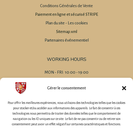
Conditions Générales de Vente
Paiement en ligne et sécurisé STRIPE
Plan du site
-
Les cookies
Sitemap.xml
Partenaires événementiel
WORKING HOURS
MON - FRI: 10:00 - 19:00
SAT 09:00 - 20:00
SUN 09:00 - 14:00
Gérer le consentement
-
MARIAGES
Pour offrir les meilleures expériences, nous utilisons des technologies telles que les cookies
EVENEMENT D'ENTREPRISE
pour stocker et/ou accéder aux informations des appareils. Le fait de consentir à ces
technologies nous permettra de traiter des données telles que le comportement de
CHAMBRES D'HÔTES
navigation ou les ID uniques sur ce site. Le fait de ne pas consentir ou de retirer son
GÎTES
consentement peut avoir un effet négatif sur certaines caractéristiques et fonctions.
GÎTES DE GROUPE