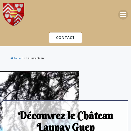
Aller
au
contenu
CONTACT
/
Launay Guen
Accueil
Découvrez le Château
Launay Guen