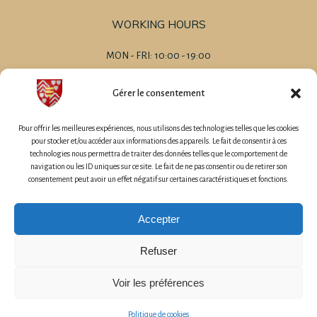
WORKING HOURS
MON - FRI: 10:00 - 19:00
SAT 09:00 - 20:00
SUN 09:00 - 14:00
Gérer le consentement
-
MARIAGES
Pour offrir les meilleures expériences, nous utilisons des technologies telles que les cookies
EVENEMENT D'ENTREPRISE
pour stocker et/ou accéder aux informations des appareils. Le fait de consentir à ces
technologies nous permettra de traiter des données telles que le comportement de
CHAMBRES D'HÔTES
navigation ou les ID uniques sur ce site. Le fait de ne pas consentir ou de retirer son
GÎTES
consentement peut avoir un effet négatif sur certaines caractéristiques et fonctions.
GÎTES DE GROUPE
Accepter
Refuser
© 2026 LaunayGuen. Created for Château de Launay Guen by
Voir les préférences
Hoboweb
Politique de cookies