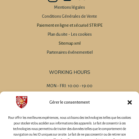
Mentions légales
Conditions Générales de Vente
Paiement en ligne et sécurisé STRIPE
Plan du site
-
Les cookies
Sitemap.xml
Partenaires événementiel
WORKING HOURS
MON - FRI: 10:00 - 19:00
SAT 09:00 - 20:00
SUN 09:00 - 14:00
Gérer le consentement
-
MARIAGES
Pour offrir les meilleures expériences, nous utilisons des technologies telles que les cookies
EVENEMENT D'ENTREPRISE
pour stocker et/ou accéder aux informations des appareils. Le fait de consentir à ces
technologies nous permettra de traiter des données telles que le comportement de
CHAMBRES D'HÔTES
navigation ou les ID uniques sur ce site. Le fait de ne pas consentir ou de retirer son
GÎTES