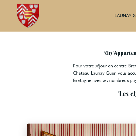
Aller
au
LAUNAY 
contenu
Un Apparteme
Pour votre séjour en centre Bre
Château Launay Guen vous accuei
Bretagne avec ses nombreux pays
Les ch